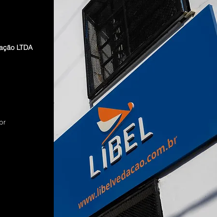
dação LTDA
br