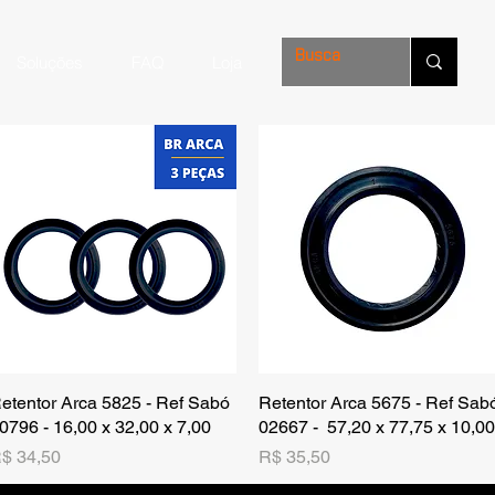
Soluções
FAQ
Loja
etentor Arca 5825 - Ref Sabó
Visualização rápida
Retentor Arca 5675 - Ref Sab
Visualização rápida
0796 - 16,00 x 32,00 x 7,00
02667 - 57,20 x 77,75 x 10,00
reço
Preço
$ 34,50
R$ 35,50