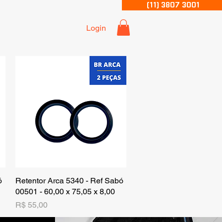
(11) 3807 3001
Login
ó
Retentor Arca 5340 - Ref Sabó
Visualização rápida
00501 - 60,00 x 75,05 x 8,00
Preço
R$ 55,00