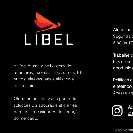
Atendimen
Segunda à
8:00 às 17
Trabalhe 
Envie seu 
A Líbel é uma distribuidora de
oportunid
retentores, gaxetas, raspadores, kits
orings, sleeves, aneis elástico e
Políticas 
muito mais.
e reembol
Acesse aq
Oferecemos uma vasta gama de
soluções duradouras e eficientes
Ac
para as necessidades de vedação
@l
do mercado.
Desenvolvid