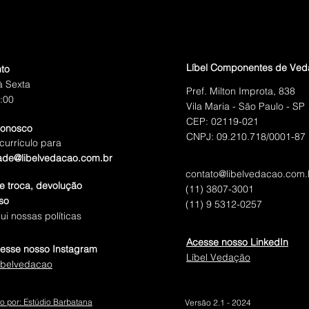
Líbel Componentes de Ve
to
 Sexta
Pref. Milton Improta, 838
:00
Vila Maria - São Paulo - SP
CEP: 02119-021
conosco
CNPJ: 09.210.718/0001-87
currículo para
ade@libelvedacao.com.br
contato@libelvedacao.com.
de troca, devolução
(11) 3807-3001
so
(11) 9 5312-0257
ui nossas políticas
Acesse nosso LinkedIn
esse nosso Instagram
Líbel Vedação
ibelvedacao
o por: Estúdio Barbatana
Versão 2.1 - 2024