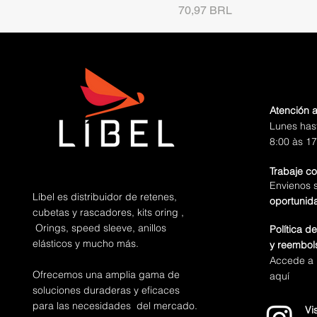
Precio
70,97 BRL
Atención a
Lunes has
8:00 às 17
Trabaje c
Envienos 
Líbel es distribuidor de retenes,
oportunid
cubetas y rascadores, kits oring ,
Orings, speed sleeve, anillos
Política d
elásticos y mucho más.
y reembol
Accede a n
Ofrecemos una amplia gama de
aquí
soluciones duraderas y eficaces
para las necesidades del mercado.
Vi