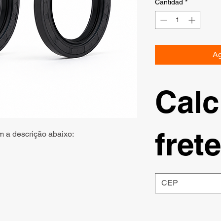
Cantidad
*
Ag
Calc
frete
m a descrição abaixo: