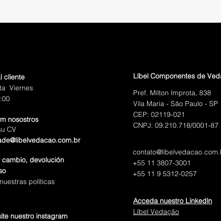
Líbel Componentes de Ve
l cliente
ta Viernes
Pref. Milton Improta, 838
:00
Vila Maria - São Paulo - SP
CEP: 02119-021
om nosostros
CNPJ: 09.210.718/0001-87
su CV
ade@libelvedacao.com.br
contato@libelvedacao.com.
e cambio, devolución
+55 11 3807-3001
so
+55 11 9 5312-0257
uestras políticas
Acceda nuestro Linkedln
Líbel Vedação
site nuestro instagram