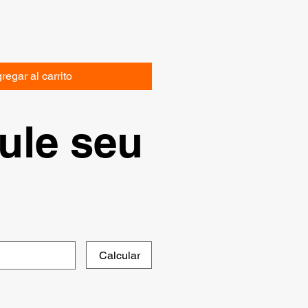
regar al carrito
ule seu
Calcular