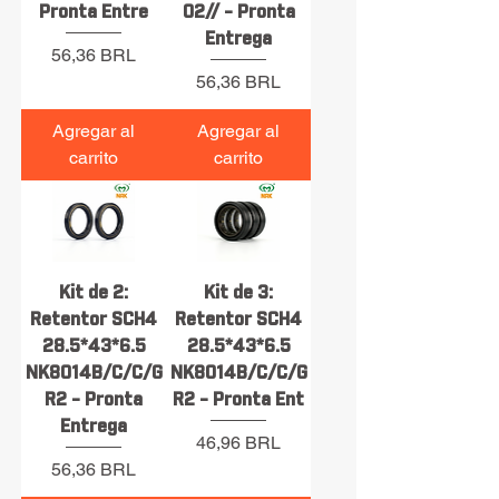
Pronta Entre
02// - Pronta
Entrega
Precio
56,36 BRL
Precio
56,36 BRL
Agregar al
Agregar al
carrito
carrito
Kit de 2:
Kit de 3:
Retentor SCH4
Retentor SCH4
28.5*43*6.5
28.5*43*6.5
NK8014B/C/C/G
NK8014B/C/C/G
R2 - Pronta
R2 - Pronta Ent
Entrega
Precio
46,96 BRL
Precio
56,36 BRL