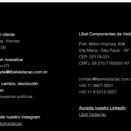
Líbel Componentes de Ve
l cliente
ta Viernes
Pref. Milton Improta, 838
:00
Vila Maria - São Paulo - SP
CEP: 02119-021
om nosostros
CNPJ: 09.210.718/0001-87
su CV
ade@libelvedacao.com.br
contato@libelvedacao.com.
e cambio, devolución
+55 11 3807-3001
so
+55 11 9 5312-0257
uestras políticas
Acceda nuestro Linkedln
Líbel Vedação
site nuestro instagram
ibelvedacao