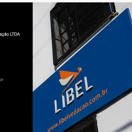
dação LTDA
br