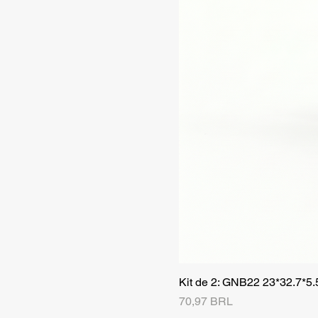
Kit de 2: GNB22 23*32.7*5
Precio
70,97 BRL