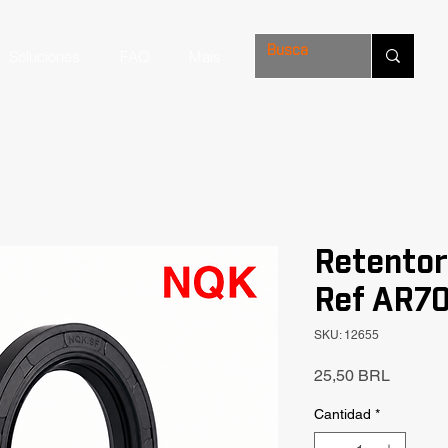
Soluciones
FAQ
Mais
Retento
Ref AR7
SKU: 12655
Precio
25,50 BRL
Cantidad
*