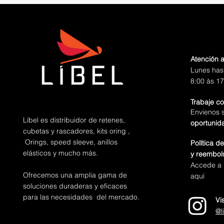
Atención a
Lunes has
8:00 às 17
Trabaje c
Envienos 
Líbel es distribuidor de retenes,
oportunid
cubetas y rascadores, kits oring ,
Orings, speed sleeve, anillos
Política d
elásticos y mucho más.
y reembol
Accede a n
Ofrecemos una amplia gama de
aquí
soluciones duraderas y eficaces
para las necesidades del mercado.
Vi
@l