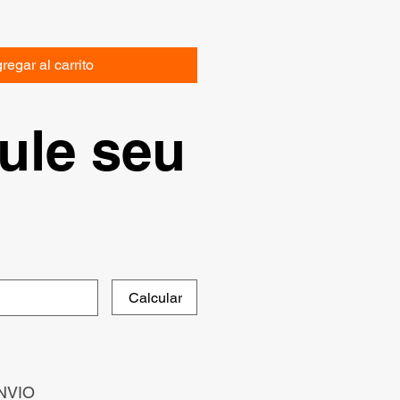
regar al carrito
ule seu
Calcular
NVIO