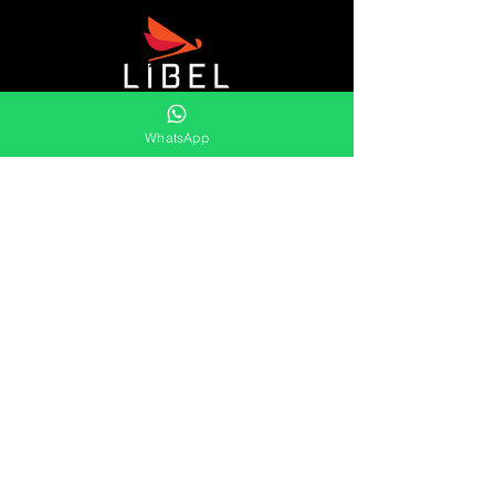
Líbel es distribuidor de retenes, cubetas y
WhatsApp
rascadores, kits oring , Orings, speed
sleeve, anillos elásticos y mucho más.
Ofrecemos una amplia gama de soluciones
duraderas y eficaces para las
necesidades del mercado.
Líbel Componentes de Vedação LTDA
Atención al cliente
Lunes hasta
Viernes
8:00 às 17:00
Pref. Milton Improta, 838