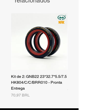
relacionados
Kit de 2: GNB22 23*32.7*5.5/7.5
Kit de 3: TZR 19*33.3*8
HK804/C/C/BRR010 - Pronta
NK701B/C/C// - Pronta 
Entrega
Precio
42,25 BRL
Precio
70,97 BRL