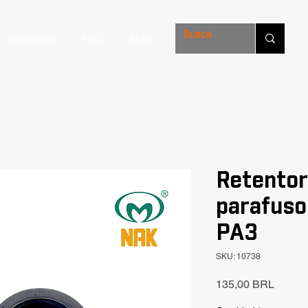
Soluciones
FAQ
Mais
Retentor
parafus
PA3
SKU: 10738
Precio
135,00 BRL