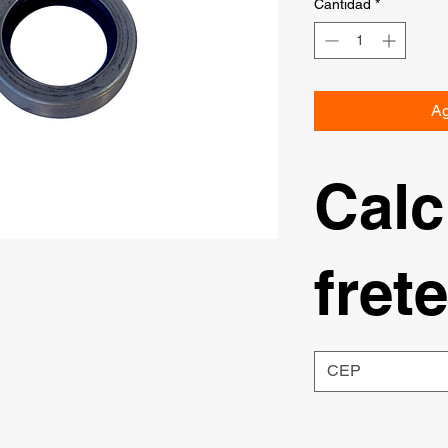
Cantidad
*
Ag
Calc
frete