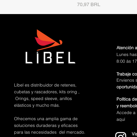
Precio
70,97 BRL
Atención a
Lunes has
8:00 às 17
Trabaje c
Envienos 
Líbel es distribuidor de retenes,
oportunid
cubetas y rascadores, kits oring ,
Orings, speed sleeve, anillos
Política d
elásticos y mucho más.
y reembol
Accede a n
Ofrecemos una amplia gama de
aquí
soluciones duraderas y eficaces
para las necesidades del mercado.
Vi