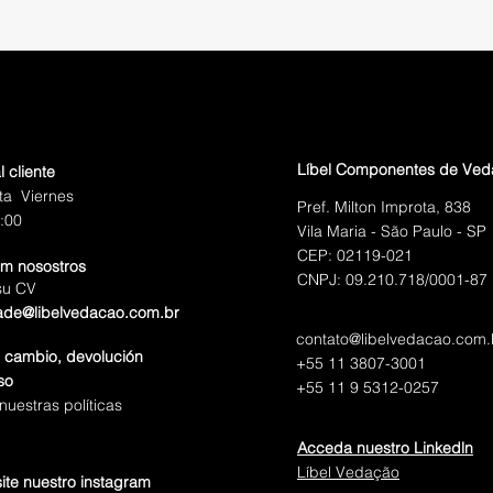
Líbel Componentes de Ve
l cliente
ta Viernes
Pref. Milton Improta, 838
:00
Vila Maria - São Paulo - SP
CEP: 02119-021
om nosostros
CNPJ: 09.210.718/0001-87
su CV
ade@libelvedacao.com.br
contato@libelvedacao.com.
e cambio, devolución
+55 11 3807-3001
so
+55 11 9 5312-0257
uestras políticas
Acceda nuestro Linkedln
Líbel Vedação
site nuestro instagram