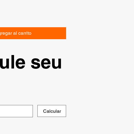
regar al carrito
ule seu
Calcular