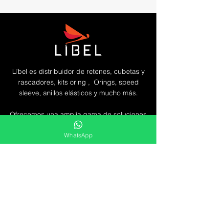
Líbel es distribuidor de retenes, cubetas y
rascadores, kits oring , Orings, speed
sleeve, anillos elásticos y mucho más.
Ofrecemos una amplia gama de soluciones
duraderas y eficaces para las
WhatsApp
necesidades del mercado.
Líbel Componentes de Vedação LTDA
Atención al cliente
Lunes hasta
Viernes
8:00 às 17:00