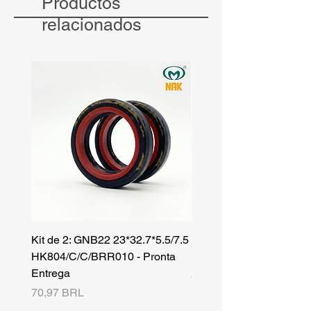
Productos
relacionados
Kit de 2: GNB22 23*32.7*5.5/7.5
Kit de 3: TZR 19*33.3*8
HK804/C/C/BRR010 - Pronta
NK701B/C/C// - Pronta 
Entrega
Precio
42,25 BRL
Precio
70,97 BRL