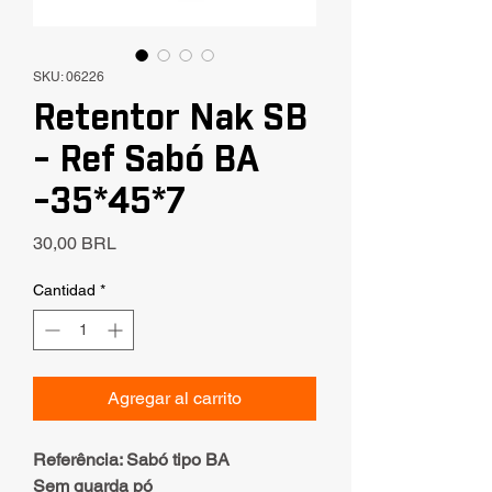
SKU: 06226
Retentor Nak SB
- Ref Sabó BA
-35*45*7
Precio
30,00 BRL
Cantidad
*
Agregar al carrito
Referência: Sabó tipo BA
Sem guarda pó