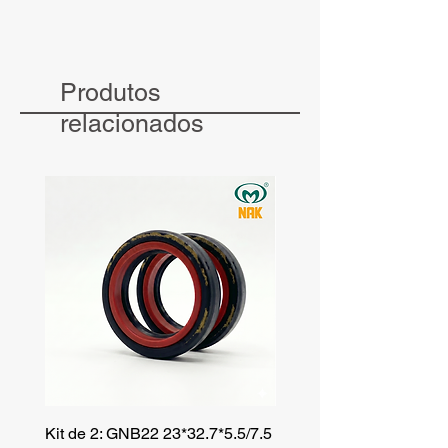
Produtos
relacionados
Kit de 2: GNB22 23*32.7*5.5/7.5
Kit de 3: TZR 19*33.3*8