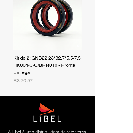
Kit de 2: GNB22 23*32.7*5.5/7.5
Kit de 3: TZR 19*33.3*8
HK804/C/C/BRR010 - Pronta
NK701B/C/C// - Pronta 
Entrega
Preço
R$ 42,25
Preço
R$ 70,97
A Líbel é uma distribuidora de retentores,