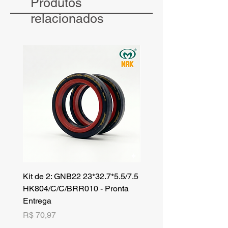
Produtos
receba atendimento e valores exclusivos
para compras no atacado.
relacionados
Kit de 2: GNB22 23*32.7*5.5/7.5
Kit de 3: TZR 19*33.3*8
HK804/C/C/BRR010 - Pronta
NK701B/C/C// - Pronta 
Entrega
Preço
R$ 42,25
Preço
R$ 70,97