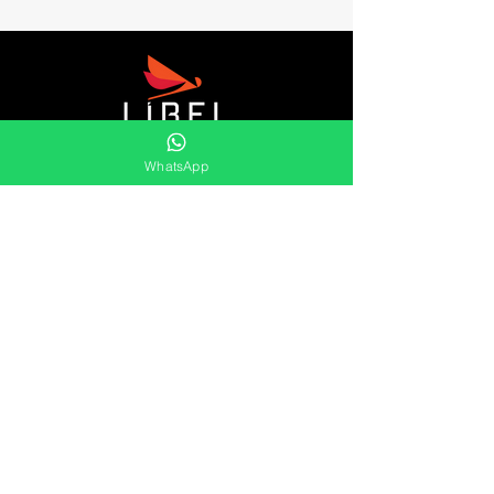
A Líbel é uma distribuidora de retentores,
WhatsApp
gaxetas, raspadores, kits orings, sleeves,
aneis elástico e muito mais.
Oferecemos uma vasta gama de soluções
duradouras e eficientes para as
necessidades de vedação do mercado.
Líbel Componentes de Vedação LTDA
Atendimento
Segunda à Sexta
8:00 às 17:00
Pref. Milton Improta, 838