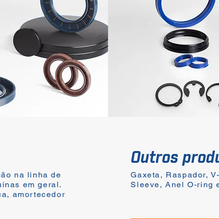
Outros prod
ção na linha de
Gaxeta, Raspador, V-
uinas em geral.
Sleeve, Anel O-ring 
ica, amortecedor