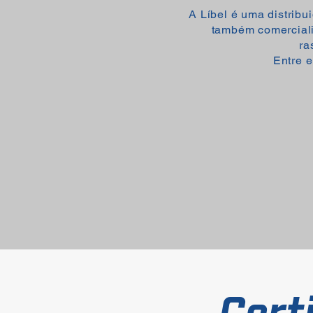
A Líbel é uma distrib
também comercial
ra
Entre 