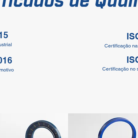
ificados de Qual
15
IS
strial
Certificação n
IS
016
Certificação no
motivo