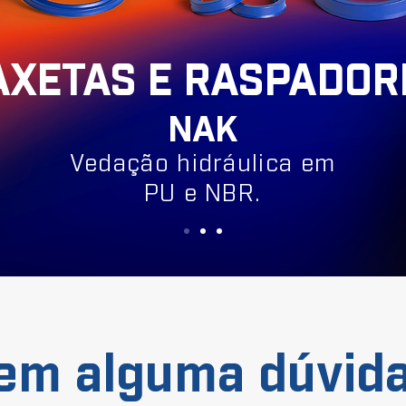
AXETAS E RASPADOR
NAK
Vedação hidráulica em
PU e NBR.
em alguma dúvid