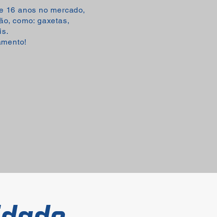
de 16 anos no mercado,
o, como: gaxetas,
is.
amento!