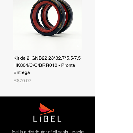
Kit de 2: GNB22 23*32.7*5.5/7.5
Kit de 3: TZR 19*33.3*8
HK804/C/C/BRR010 - Pronta
NK701B/C/C// - Pronta 
Entrega
Price
R$42.25
Price
R$70.97
Líbel is a distributor of oil seals, upacks,