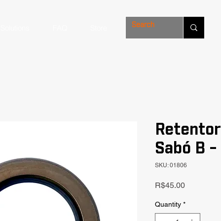
Solutions
FAQ
Store
Retentor
Sabó B -
SKU: 01806
Price
R$45.00
Quantity
*