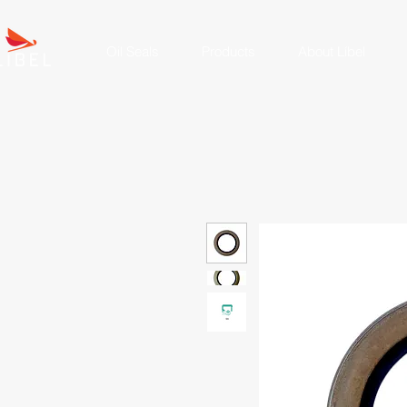
Oil Seals
Products
About Líbel