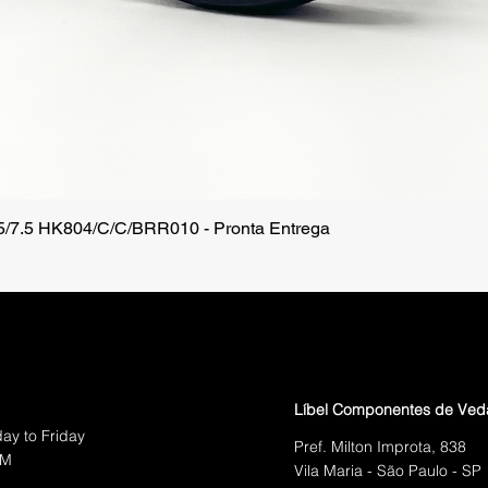
.5/7.5 HK804/C/C/BRR010 - Pronta Entrega
Quick View
Líbel Componentes de Ve
ay to Friday
Pref. Milton Improta, 838
PM
Vila Maria - São Paulo - SP