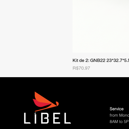
Kit de 2: GNB22 23*32.7*5
Price
R$70.97
Service
from Mond
8AM to 5