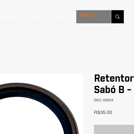
Solutions
FAQ
Store
Retentor
Sabó B -
SKU: 00634
Price
R$35.00