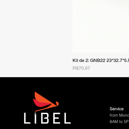
Kit de 2: GNB22 23*32.7*5
Price
R$70.97
Service
from Mond
8AM to 5