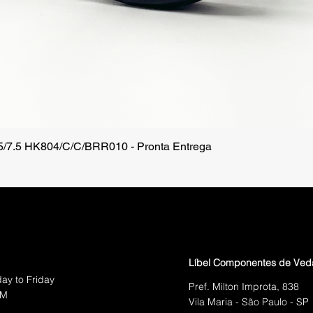
.5/7.5 HK804/C/C/BRR010 - Pronta Entrega
Quick View
Líbel Componentes de Ve
ay to Friday
Pref. Milton Improta, 838
PM
Vila Maria - São Paulo - SP