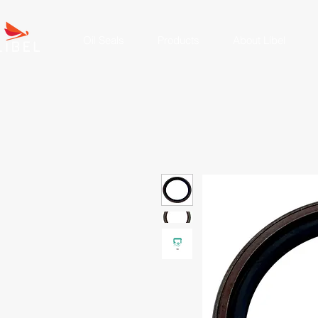
Oil Seals
Products
About Líbel