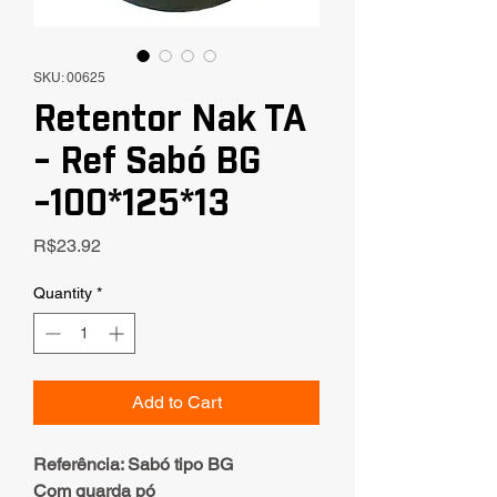
SKU: 00625
Retentor Nak TA
- Ref Sabó BG
-100*125*13
Price
R$23.92
Quantity
*
Add to Cart
Referência: Sabó tipo BG
Com guarda pó