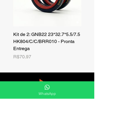
Kit de 2: GNB22 23*32.7*5.5/7.5
Kit de 3: TZR 19*33.3*8
HK804/C/C/BRR010 - Pronta
NK701B/C/C// - Pronta 
Entrega
Price
R$42.25
Price
R$70.97
WhatsApp
Líbel is a distributor of oil seals, upacks,
wiper seals, kits oring, speed sleeves, O-
rings, circle lips and much more.