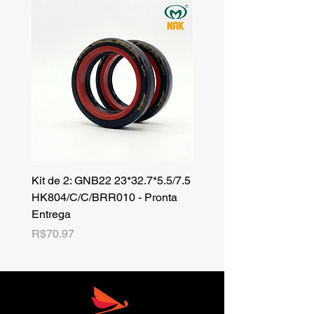
Kit de 2: GNB22 23*32.7*5.5/7.5
Kit de 3: TZR 19*33.3*8
HK804/C/C/BRR010 - Pronta
NK701B/C/C// - Pronta 
Entrega
Price
R$42.25
Price
R$70.97