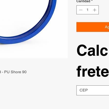
Cantidad
*
Ag
Calc
frete
3 - PU Shore 90