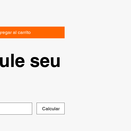
regar al carrito
ule seu
Calcular