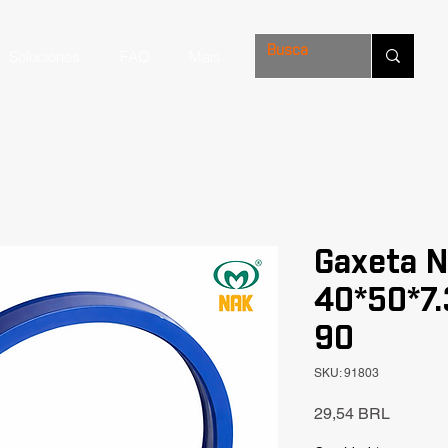
Soluciones
FAQ
Mais
Gaxeta N
40*50*7.
90
SKU: 91803
Precio
29,54 BRL