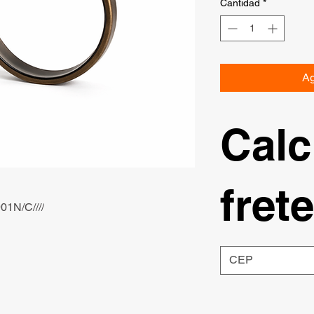
Cantidad
*
Ag
Calc
frete
1N/C////