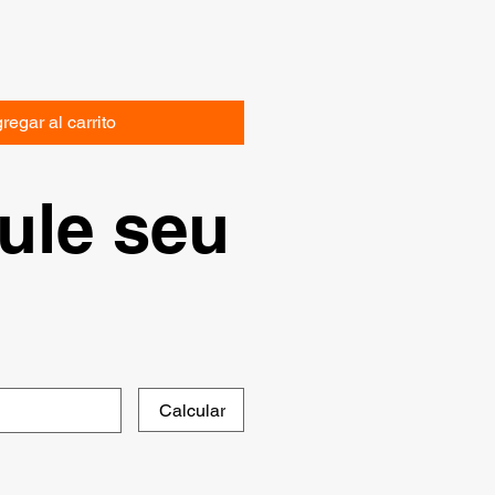
regar al carrito
ule seu
Calcular