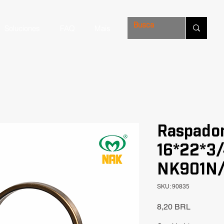
Soluciones
FAQ
Mais
Raspado
16*22*3
NK901N/
SKU: 90835
Precio
8,20 BRL