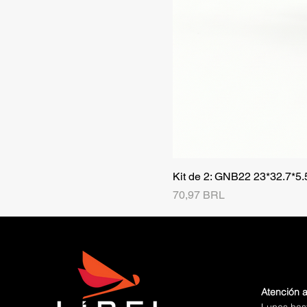
Kit de 2: GNB22 23*32.7*5
Precio
70,97 BRL
Atención a