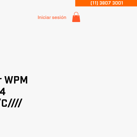
(11) 3807 3001
Iniciar sesión
r WPM
/4
C////