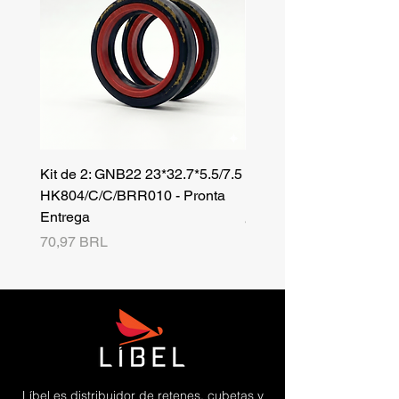
Kit de 2: GNB22 23*32.7*5.5/7.5
Kit de 3: TZR 19*33.3*8
HK804/C/C/BRR010 - Pronta
NK701B/C/C// - Pronta 
Entrega
Precio
42,25 BRL
Precio
70,97 BRL
Líbel es distribuidor de retenes, cubetas y