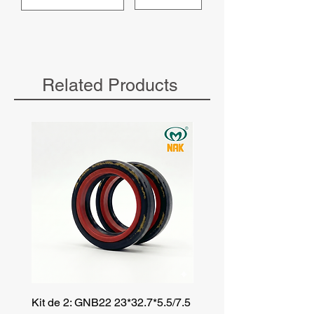
Related Products
Kit de 2: GNB22 23*32.7*5.5/7.5
Kit de 3: TZR 19*33.3*8