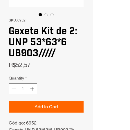
SKU: 6952
Gaxeta Kit de 2:
UNP 53*63*6
UB903/////
Price
R$52,57
Quantity
*
Add to Cart
Código: 6952
Gaxeta UNP 53*63*6 UB903/////