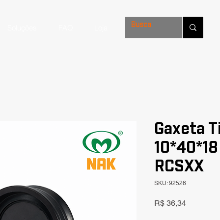
Soluções
FAQ
Loja
Gaxeta T
10*40*18
RCSXX
SKU: 92526
Preço
R$ 36,34