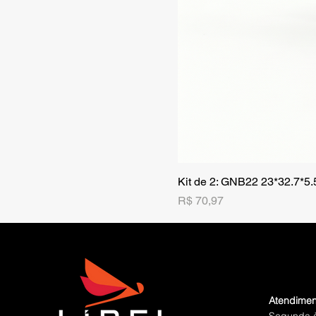
Kit de 2: GNB22 23*32.7*5
Preço
R$ 70,97
Atendimen