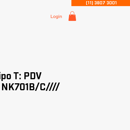
(11) 3807 3001
Login
ipo T: PDV
 NK701B/C////