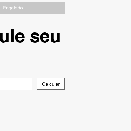
Esgotado
ule seu
Calcular