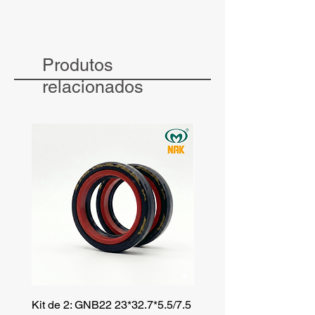
Produtos
relacionados
Kit de 2: GNB22 23*32.7*5.5/7.5
Kit de 3: TZR 19*33.3*8