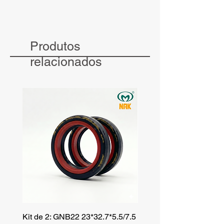
Produtos
relacionados
Kit de 2: GNB22 23*32.7*5.5/7.5
Kit de 3: TZR 19*33.3*8