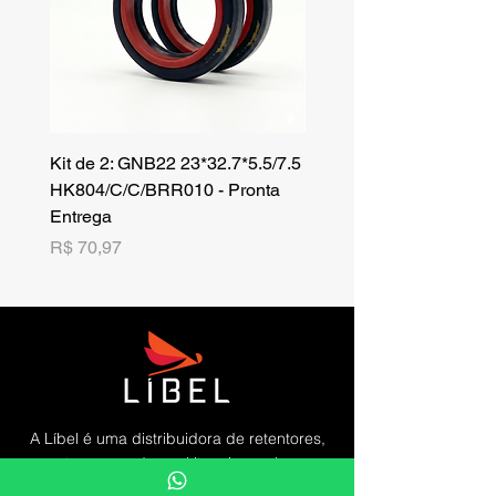
Kit de 2: GNB22 23*32.7*5.5/7.5
Kit de 3: TZR 19*33.3*8
HK804/C/C/BRR010 - Pronta
NK701B/C/C// - Pronta 
Entrega
Preço
R$ 42,25
Preço
R$ 70,97
A Líbel é uma distribuidora de retentores,
gaxetas, raspadores, kits orings, sleeves,
aneis elástico e muito mais.