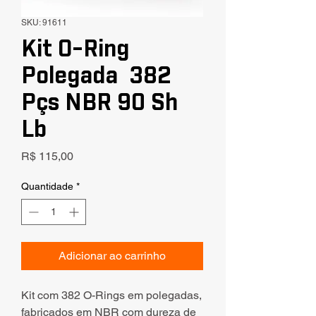
SKU: 91611
Kit O-Ring
Polegada 382
Pçs NBR 90 Sh
Lb
Preço
R$ 115,00
Quantidade
*
Adicionar ao carrinho
Kit com 382 O-Rings em polegadas,
fabricados em NBR com dureza de