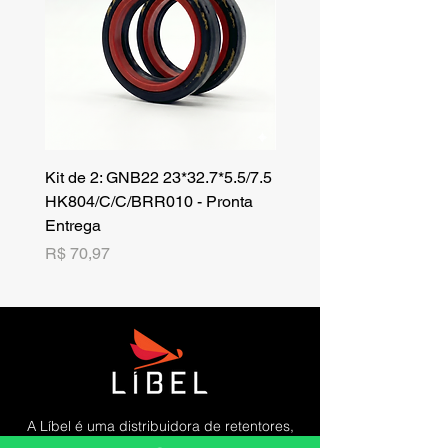
Kit de 2: GNB22 23*32.7*5.5/7.5
Kit de 3: TZR 19*33.3*8
HK804/C/C/BRR010 - Pronta
NK701B/C/C// - Pronta 
Entrega
Preço
R$ 42,25
Preço
R$ 70,97
A Líbel é uma distribuidora de retentores,
gaxetas, raspadores, kits orings, sleeves,