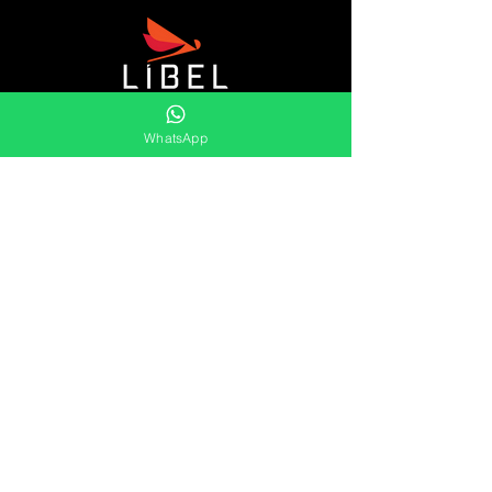
A Líbel é uma distribuidora de retentores,
WhatsApp
gaxetas, raspadores, kits orings, sleeves,
aneis elástico e muito mais.
Oferecemos uma vasta gama de soluções
duradouras e eficientes para as
necessidades de vedação do mercado.
Líbel Componentes de Vedação LTDA
Atendimento
Segunda à Sexta
8:00 às 17:00
Pref. Milton Improta, 838
Vila Maria - São Paulo - SP