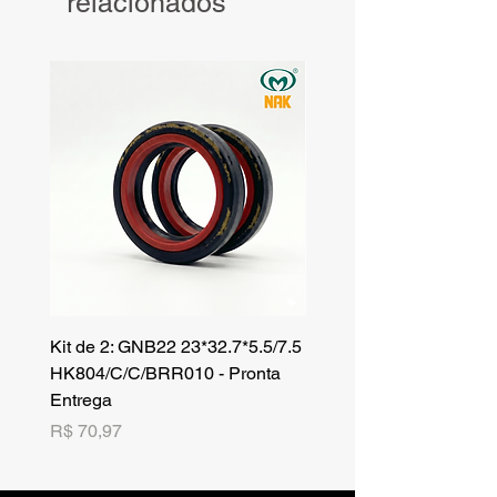
relacionados
Kit de 2: GNB22 23*32.7*5.5/7.5
Kit de 3: TZR 19*33.3*8
HK804/C/C/BRR010 - Pronta
NK701B/C/C// - Pronta 
Entrega
Preço
R$ 42,25
Preço
R$ 70,97