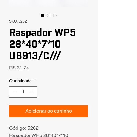
SKU: 5262
Raspador WP5
28*40*7*10
UB913/C///
Preço
R$ 31,74
Quantidade
*
Adicionar ao carrinho
Código: 5262
Raspador WP5 28*40*7*10