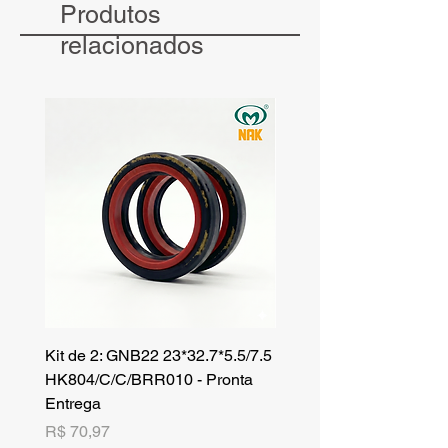
Produtos
Para pedidos solicitados - com
pagamento identificado - após às 12h, o
relacionados
envio será realizado no dia seguinte.
Kit de 2: GNB22 23*32.7*5.5/7.5
Kit de 3: TZR 19*33.3*8
HK804/C/C/BRR010 - Pronta
NK701B/C/C// - Pronta 
Entrega
Preço
R$ 42,25
Preço
R$ 70,97