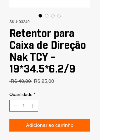
SKU: 03240
Retentor para
Caixa de Direção
Nak TCY -
19*34.5*6.2/9
Preço
Preço
 R$ 40,00 
R$ 25,00
normal
promocional
Quantidade
*
Adicionar ao carrinho