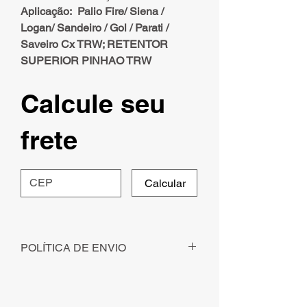
Aplicação: Palio Fire/ Siena /
Logan/ Sandeiro / Gol / Parati /
Saveiro Cx TRW; RETENTOR
SUPERIOR PINHAO TRW
Calcule seu
frete
Calcular
POLÍTICA DE ENVIO
Para pedidos solicitados - com
pagamento identificado - até ás 12h, o
envio será realizado no mesmo dia.