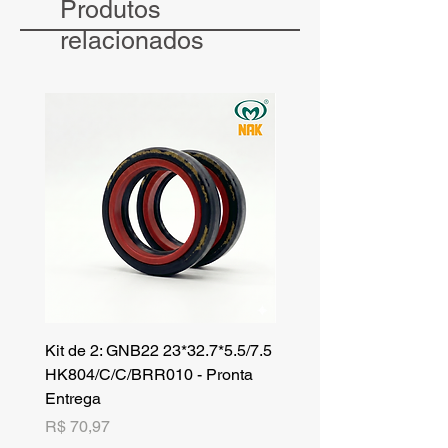
Produtos
receba atendimento e valores exclusivos
para compras no atacado.
relacionados
Kit de 2: GNB22 23*32.7*5.5/7.5
Kit de 3: TZR 19*33.3*8
HK804/C/C/BRR010 - Pronta
NK701B/C/C// - Pronta 
Entrega
Preço
R$ 42,25
Preço
R$ 70,97