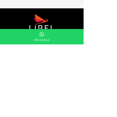
A Líbel é uma distribuidora de retentores,
WhatsApp
gaxetas, raspadores, kits orings, sleeves,
aneis elástico e muito mais.
Oferecemos uma vasta gama de soluções
duradouras e eficientes para as
necessidades de vedação do mercado.
Líbel Componentes de Vedação LTDA
Atendimento
Segunda à Sexta
8:00 às 17:00
Pref. Milton Improta, 838