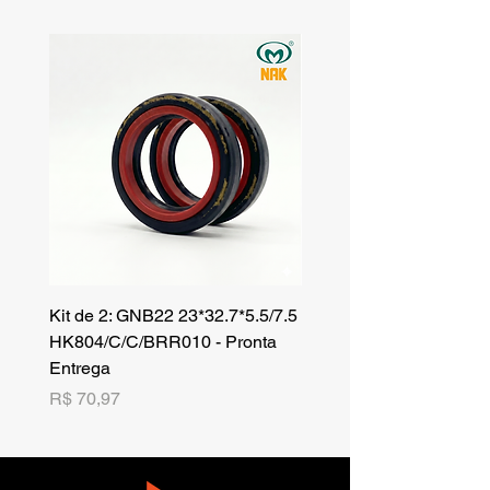
Kit de 2: GNB22 23*32.7*5.5/7.5
Kit de 3: TZR 19*33.3*8
HK804/C/C/BRR010 - Pronta
NK701B/C/C// - Pronta 
Entrega
Preço
R$ 42,25
Preço
R$ 70,97