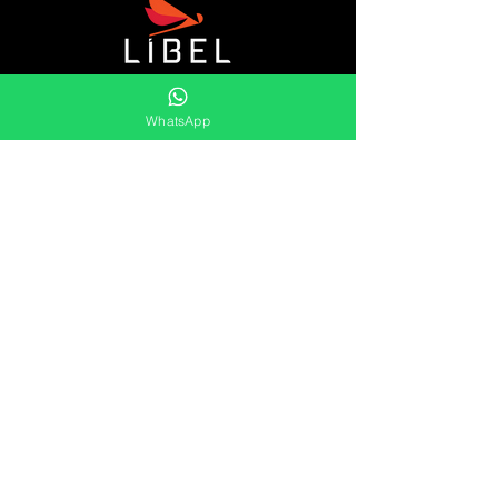
A Líbel é uma distribuidora de retentores,
WhatsApp
gaxetas, raspadores, kits orings, sleeves,
aneis elástico e muito mais.
Oferecemos uma vasta gama de soluções
duradouras e eficientes para as
necessidades de vedação do mercado.
Líbel Componentes de Vedação LTDA
Atendimento
Segunda à Sexta
8:00 às 17:00
Pref. Milton Improta, 838
Vila Maria - São Paulo - SP
CEP:
02119-021