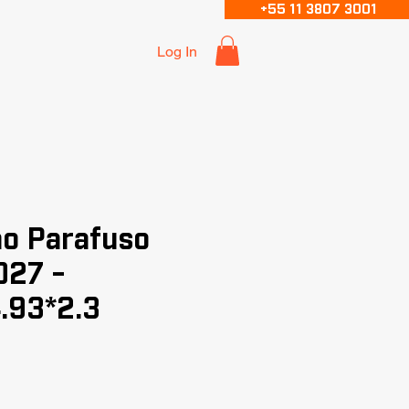
+55 11 3807 3001
Log In
ão Parafuso
027 -
.93*2.3