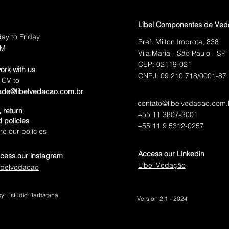
Líbel Componentes de Ve
ay to Friday
Pref. Milton Improta, 838
PM
Vila Maria - São Paulo - SP
CEP: 02119-021
ork with us
CNPJ: 09.210.718/0001-87
 CV to
ade@libelvedacao.com.br
contato@libelvedacao.com.
 return
+55 11 3807-3001
 policies
+55 11 9 5312-0257
e our policies
Access our Linkedin
cess our instagram
Líbel Vedação
ibelvedacao
y: Estúdio Barbatana
Version 2.1 - 2024