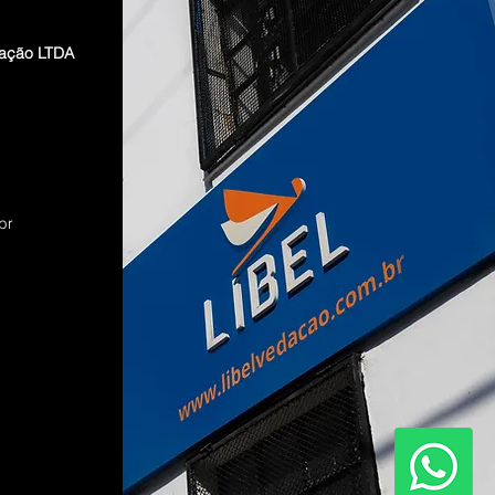
dação LTDA
br