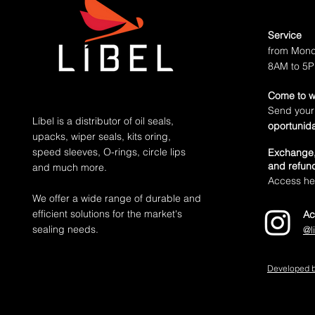
Service
from Mond
8AM to 5
Come to w
Send your
Líbel is a distributor of oil seals,
oportunid
upacks, wiper seals, kits oring,
speed sleeves, O-rings, circle lips
Exchange,
and refund
and much more.
Access her
We offer a wide range of durable and
efficient solutions for the market's
Ac
sealing needs.
@l
Developed b