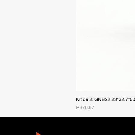
Kit de 2: GNB22 23*32.7*5
Price
R$70.97