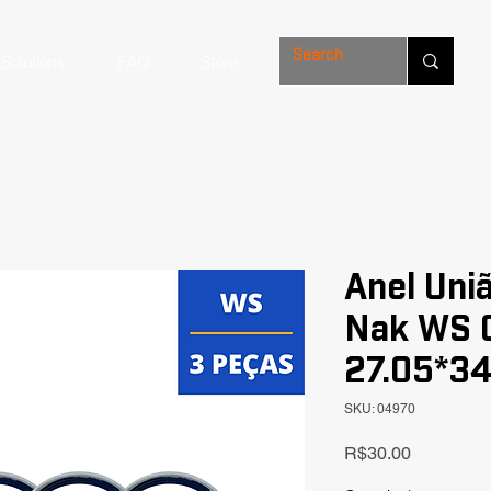
Solutions
FAQ
Store
Anel Uni
Nak WS 
27.05*34
SKU: 04970
Price
R$30.00