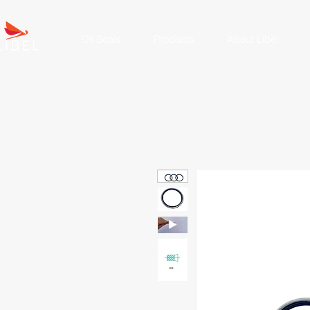
Oil Seals
Products
About Líbel