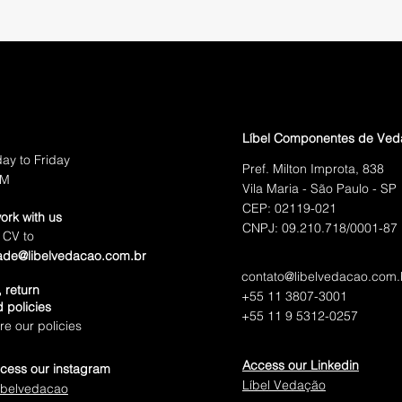
Líbel Componentes de Ve
ay to Friday
Pref. Milton Improta, 838
PM
Vila Maria - São Paulo - SP
CEP: 02119-021
ork with us
CNPJ: 09.210.718/0001-87
 CV to
ade@libelvedacao.com.br
contato@libelvedacao.com.
 return
+55 11 3807-3001
 policies
+55 11 9 5312-0257
e our policies
Access our Linkedin
cess our instagram
Líbel Vedação
ibelvedacao