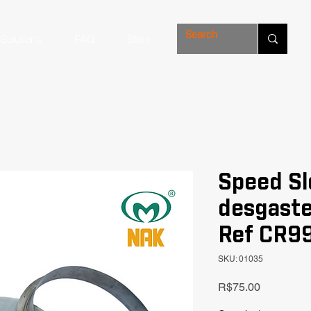
Solutions
FAQ
Store
Speed Sl
desgast
Ref CR99
SKU: 01035
Price
R$75.00