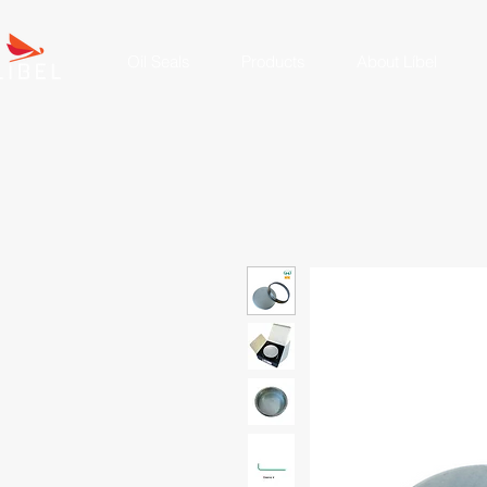
Oil Seals
Products
About Líbel