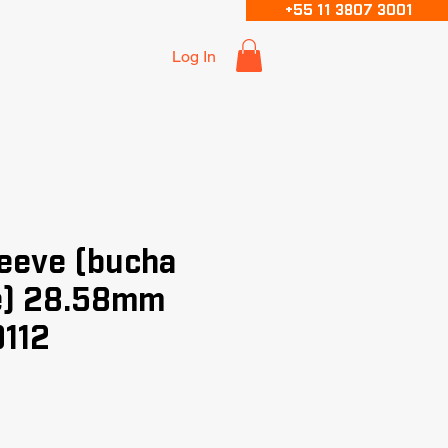
+55 11 3807 3001
Log In
eeve (bucha
e) 28.58mm
112