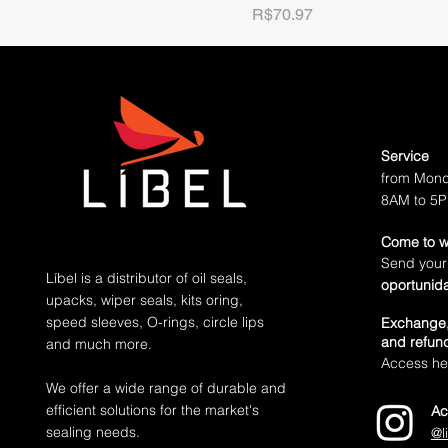
Price
R$70.97
Service
from Mond
8AM to 5
Come to w
Send your
Líbel is a distributor of oil seals,
oportunid
upacks, wiper seals, kits oring,
speed sleeves, O-rings, circle lips
Exchange,
and refund
and much more.
Access her
We offer a wide range of durable and
efficient solutions for the market's
Ac
sealing needs.
@l