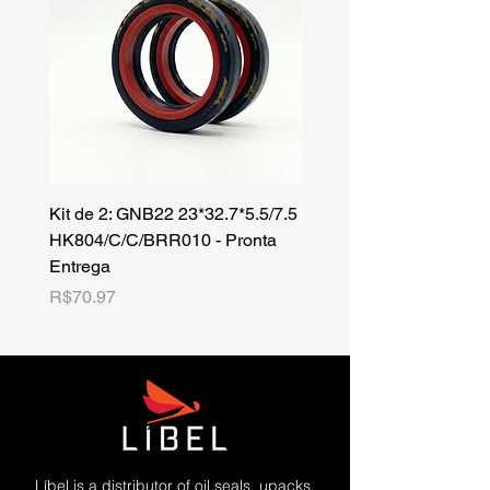
Kit de 2: GNB22 23*32.7*5.5/7.5
Kit de 3: TZR 19*33.3*8
HK804/C/C/BRR010 - Pronta
NK701B/C/C// - Pronta 
Entrega
Price
R$42.25
Price
R$70.97
Líbel is a distributor of oil seals, upacks,