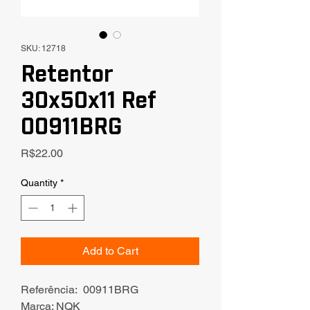
SKU: 12718
Retentor
30x50x11 Ref
00911BRG
Price
R$22.00
Quantity
*
Add to Cart
Referência: 00911BRG
Marca: NQK