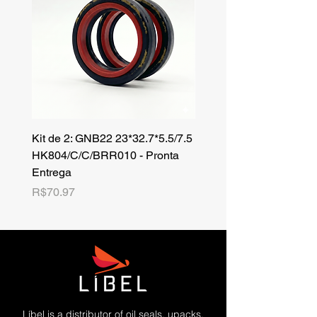
Kit de 2: GNB22 23*32.7*5.5/7.5
Kit de 3: TZR 19*33.3*8
HK804/C/C/BRR010 - Pronta
NK701B/C/C// - Pronta 
Entrega
Price
R$42.25
Price
R$70.97
Líbel is a distributor of oil seals, upacks,