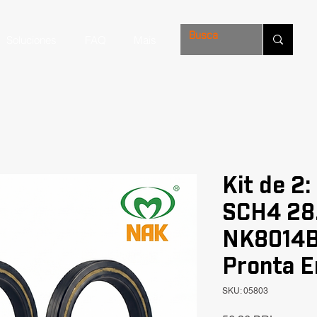
Soluciones
FAQ
Mais
Kit de 2:
SCH4 28
NK8014B
Pronta E
SKU: 05803