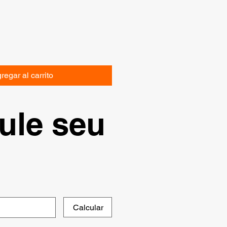
regar al carrito
ule seu
Calcular