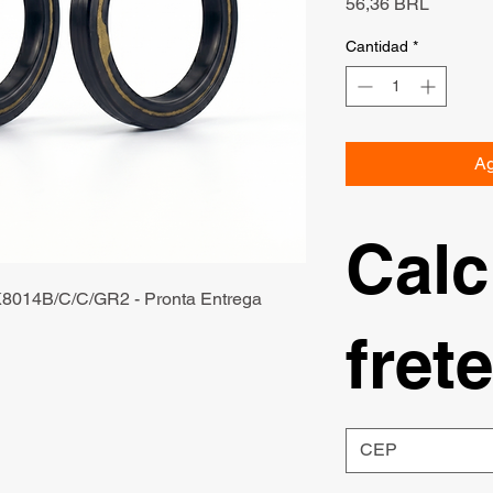
Precio
56,36 BRL
Cantidad
*
Ag
Calc
K8014B/C/C/GR2 - Pronta Entrega
frete