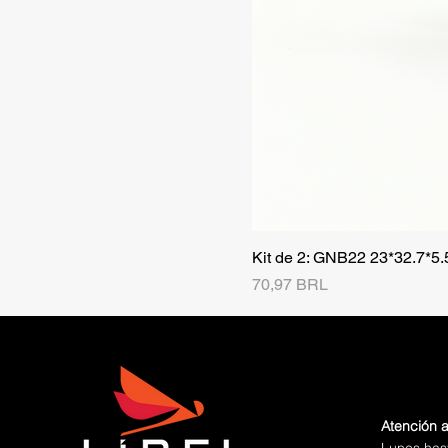
Kit de 2: GNB22 23*32.7*5
Precio
70,97 BRL
Atención a