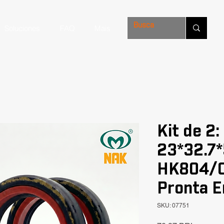
Soluciones
FAQ
Mais
Kit de 2
23*32.7*
HK804/C
Pronta E
SKU: 07751