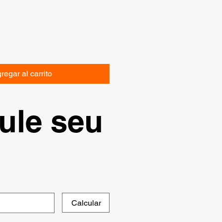
regar al carrito
ule seu
Calcular