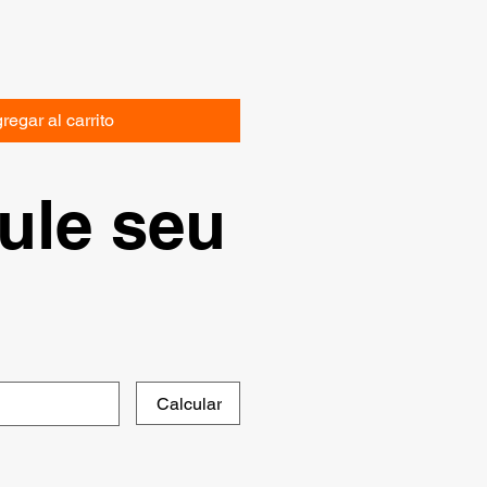
regar al carrito
ule seu
Calcular