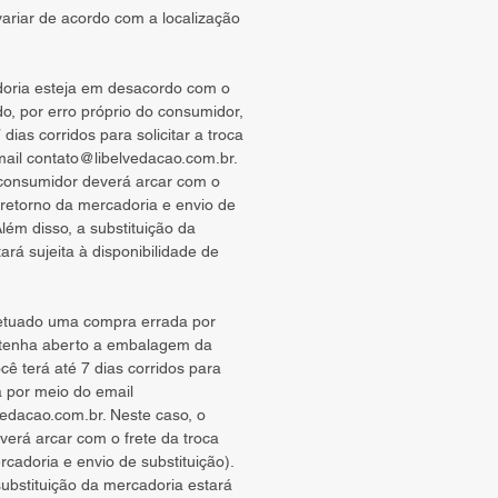
ariar de acordo com a localização
oria esteja em desacordo com o
do, por erro próprio do consumidor,
 dias corridos para solicitar a troca
mail
contato@libelvedacao.com.br
.
 consumidor deverá arcar com o
 (retorno da mercadoria e envio de
Além disso, a substituição da
ará sujeita à disponibilidade de
etuado uma compra errada por
tenha aberto a embalagem da
cê terá até 7 dias corridos para
ca por meio do email
vedacao.com.br
. Neste caso, o
erá arcar com o frete da troca
rcadoria e envio de substituição).
substituição da mercadoria estará