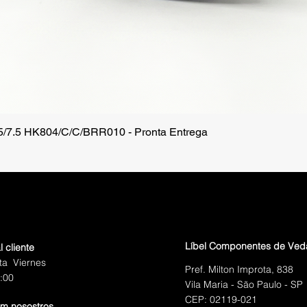
.5/7.5 HK804/C/C/BRR010 - Pronta Entrega
Vista rápida
Líbel Componentes de Ve
l cliente
ta Viernes
Pref. Milton Improta, 838
:00
Vila Maria - São Paulo - SP
CEP: 02119-021
om nosostros