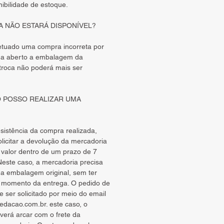
nibilidade de estoque.
A NÃO ESTARÁ
DISPONÍVEL?
etuado uma compra incorreta por
ha aberto a embalagem da
troca não poderá mais ser
O POSSO REALIZAR UMA
istência da compra realizada,
licitar a devolução da mercadoria
 valor dentro de um prazo de 7
 Neste caso, a mercadoria precisa
na embalagem original, sem ter
o momento da entrega. O pedido de
 ser solicitado por meio do email
vedacao.com.br
. este caso, o
erá arcar com o frete da