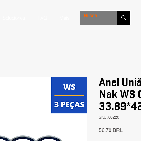
Soluciones
FAQ
Mais
Anel Uni
Nak WS 0
33.89*4
SKU: 00220
Precio
56,70 BRL