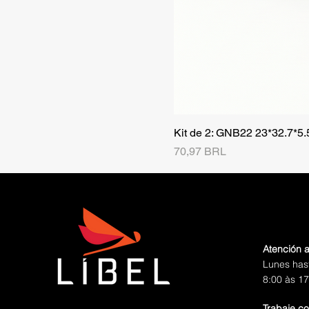
Kit de 2: GNB22 23*32.7*5
Precio
70,97 BRL
Atención a
Lunes has
8:00 às 17
Trabaje c