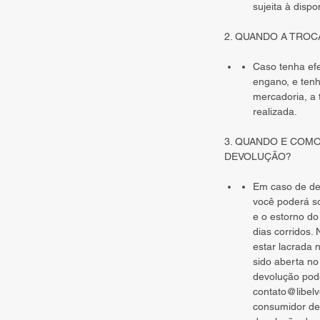
sujeita à dispo
2. QUANDO A TROC
Caso tenha ef
engano, e ten
mercadoria, a 
realizada.
3. QUANDO E COM
DEVOLUÇÃO?
Em caso de des
você poderá so
e o estorno do
dias corridos.
estar lacrada 
sido aberta n
devolução pode
contato@libel
consumidor dev