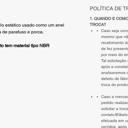
POLÍTICA DE 
1. QUANDO E COM
TROCA?
lo estático usado como um anel
Caso seja cons
 de parafuso e porca.
mesmo que nã
recebimento d
to tem material tipo NBR
de fez presente
por meio do e
Tal solicitaçã
após a constat
analisaremos o
defeito de fábr
troca do produ
Caso a mercad
pedido realiza
solicitar a tro
contato@libel
efetuada em u
corridos, após