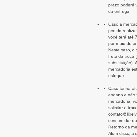
prazo poderá v
da entrega.
Caso a mercad
pedido realiza
você terá até 7
por meio do e
Neste caso, o
frete da troca
substituição). 
mercadoria est
estoque.
Caso tenha ef
engano e não 
mercadoria, vo
solicitar a tro
contato@libel
consumidor dev
(retorno da me
Além disso, a 