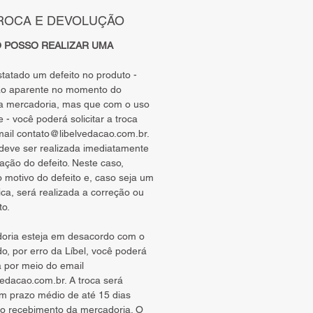
TROCA E DEVOLUÇÃO
O POSSO REALIZAR UMA
tatado um defeito no produto -
o aparente no momento do
a mercadoria, mas que com o uso
 - você poderá solicitar a troca
mail
contato@libelvedacao.com.br
.
o deve ser realizada imediatamente
ação do defeito. Neste caso,
 motivo do defeito e, caso seja um
ica, será realizada a correção ou
to.
oria esteja em desacordo com o
do, por erro da Líbel, você poderá
ca por meio do email
vedacao.com.br
. A troca será
m prazo médio de até 15 dias
 o recebimento da mercadoria. O