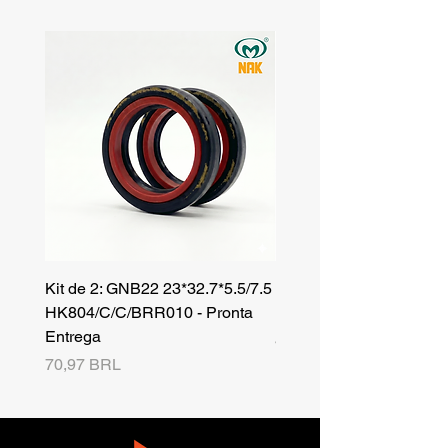
Kit de 2: GNB22 23*32.7*5.5/7.5
Kit de 3: TZR 19*33.3*8
HK804/C/C/BRR010 - Pronta
NK701B/C/C// - Pronta 
Entrega
Precio
42,25 BRL
Precio
70,97 BRL