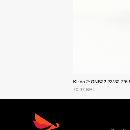
Kit de 2: GNB22 23*32.7*5
Precio
70,97 BRL