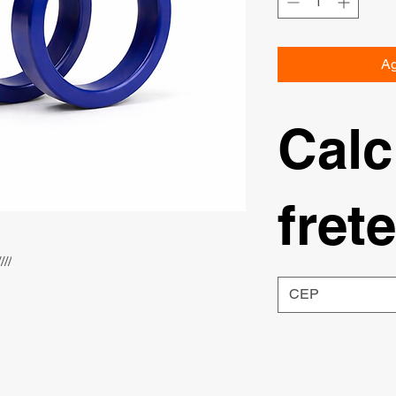
Ag
Calc
frete
//