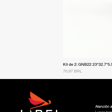
Kit de 2: GNB22 23*32.7*5
Precio
70,97 BRL
Atención a