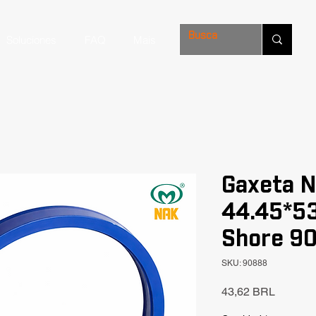
Soluciones
FAQ
Mais
Gaxeta N
44.45*53
Shore 9
SKU: 90888
Precio
43,62 BRL