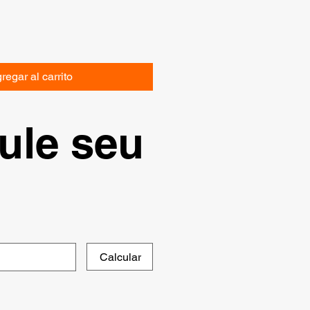
regar al carrito
ule seu
Calcular