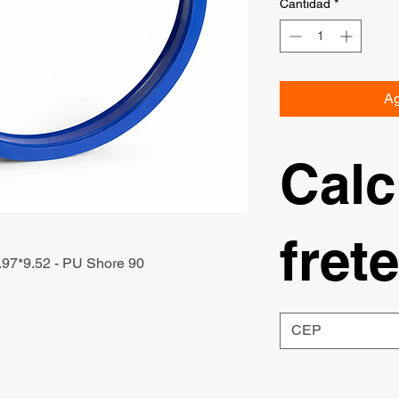
Cantidad
*
Ag
Calc
frete
.97*9.52 - PU Shore 90