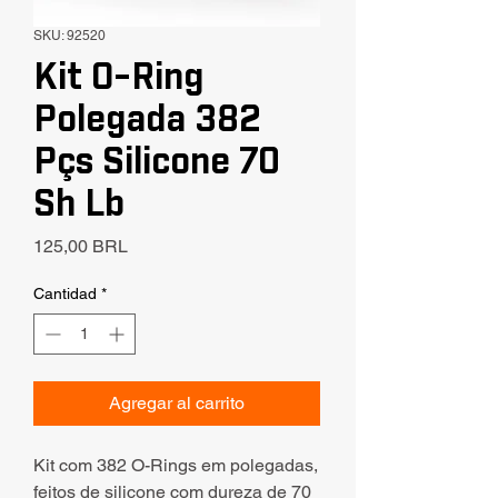
SKU: 92520
Kit O-Ring
Polegada 382
Pçs Silicone 70
Sh Lb
Precio
125,00 BRL
Cantidad
*
Agregar al carrito
Kit com 382 O-Rings em polegadas,
feitos de silicone com dureza de 70