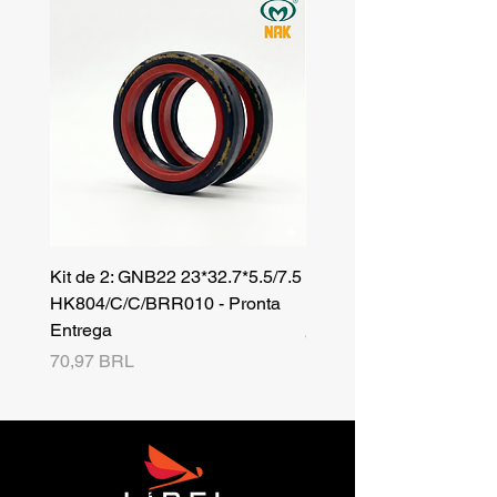
Kit de 2: GNB22 23*32.7*5.5/7.5
Kit de 3: TZR 19*33.3*8
HK804/C/C/BRR010 - Pronta
NK701B/C/C// - Pronta 
Entrega
Precio
42,25 BRL
Precio
70,97 BRL