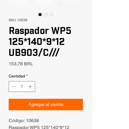
SKU: 10638
Raspador WP5
125*140*9*12
UB903/C///
Precio
153,78 BRL
Cantidad
*
Agregar al carrito
Código: 10638
Raspador WP5 125*140*9*12