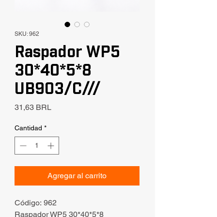
SKU: 962
Raspador WP5
30*40*5*8
UB903/C///
Precio
31,63 BRL
Cantidad
*
Agregar al carrito
Código: 962
Raspador WP5 30*40*5*8