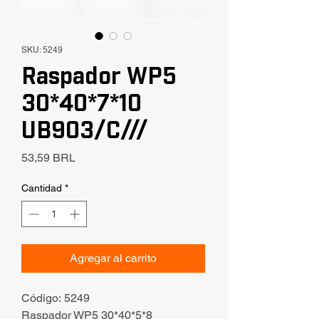
SKU: 5249
Raspador WP5
30*40*7*10
UB903/C///
Precio
53,59 BRL
Cantidad
*
Agregar al carrito
Código: 5249
Raspador WP5 30*40*5*8