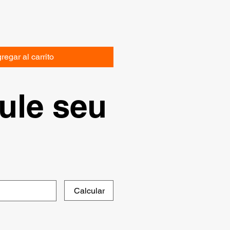
regar al carrito
ule seu
Calcular