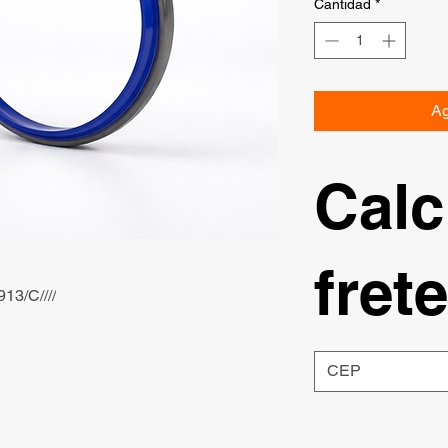
Cantidad
*
Ag
Calc
frete
13/C////