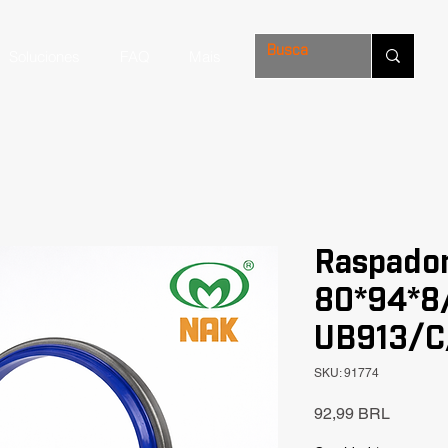
Soluciones
FAQ
Mais
Raspado
80*94*8/
UB913/C/
SKU: 91774
Precio
92,99 BRL