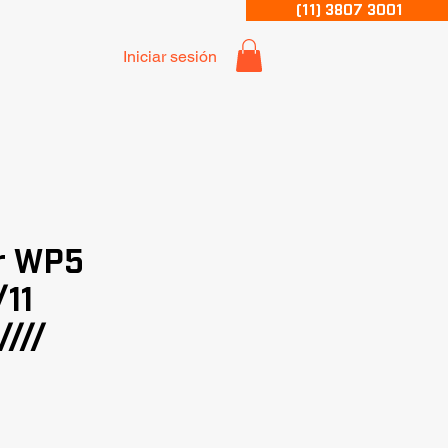
(11) 3807 3001
Iniciar sesión
r WP5
11
///