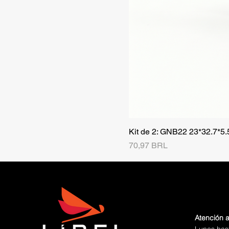
Kit de 2: GNB22 23*32.7*5
Precio
70,97 BRL
Atención a