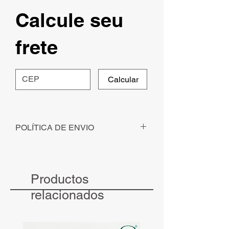
Calcule seu
frete
Calcular
POLÍTICA DE ENVIO
Para pedidos solicitados - com
pagamento identificado - até ás 12h, o
envio será realizado no mesmo dia.
Productos
Para pedidos solicitados - com
pagamento identificado - após às 12h, o
relacionados
envio será realizado no dia seguinte.