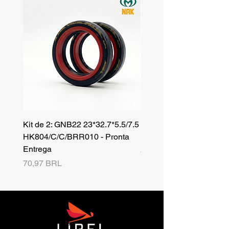
Kit de 2: GNB22 23*32.7*5.5/7.5
Kit de 3: TZR 19*33.3*8
HK804/C/C/BRR010 - Pronta
NK701B/C/C// - Pronta 
Entrega
Precio
42,25 BRL
Precio
70,97 BRL