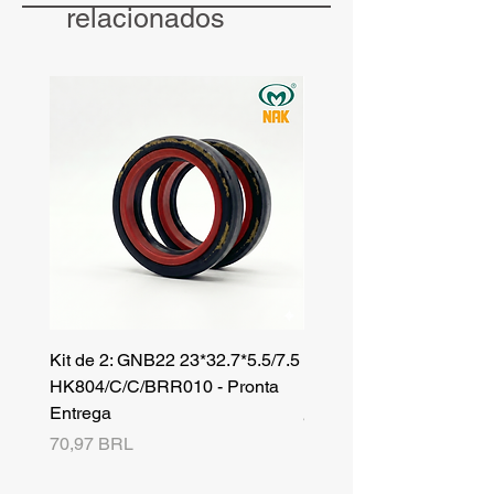
para compras no atacado.
relacionados
Kit de 2: GNB22 23*32.7*5.5/7.5
Kit de 3: TZR 19*33.3*8
HK804/C/C/BRR010 - Pronta
NK701B/C/C// - Pronta 
Entrega
Precio
42,25 BRL
Precio
70,97 BRL