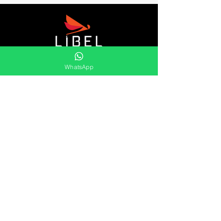
Líbel es distribuidor de retenes, cubetas y
WhatsApp
rascadores, kits oring , Orings, speed
sleeve, anillos elásticos y mucho más.
Ofrecemos una amplia gama de soluciones
duraderas y eficaces para las
necesidades del mercado.
Líbel Componentes de Vedação LTDA
Atención al cliente
Lunes hasta
Viernes
8:00 às 17:00
Pref. Milton Improta, 838