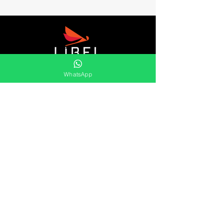
Líbel es distribuidor de retenes, cubetas y
WhatsApp
rascadores, kits oring , Orings, speed
sleeve, anillos elásticos y mucho más.
Ofrecemos una amplia gama de soluciones
duraderas y eficaces para las
necesidades del mercado.
Líbel Componentes de Vedação LTDA
Atención al cliente
Lunes hasta
Viernes
8:00 às 17:00