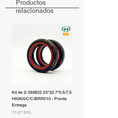
Productos
receba atendimento e valores exclusivos
para compras no atacado.
relacionados
Kit de 2: GNB22 23*32.7*5.5/7.5
Kit de 3: TZR 19*33.3*8
HK804/C/C/BRR010 - Pronta
NK701B/C/C// - Pronta 
Entrega
Precio
42,25 BRL
Precio
70,97 BRL